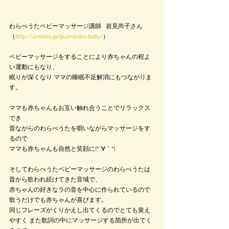
わらべうたベビーマッサージ講師   岩見尚子さん 
（
http://ameblo.jp/puananala-baby/
）
ベビーマッサージをすることにより赤ちゃんの程よ
い運動にもなり、
眠りが深くなり ママの睡眠不足解消にもつながりま
す。
ママも赤ちゃんもお互い触れ合うことでリラックス
でき
昔ながらのわらべうたを唄いながらマッサージをす
るので
ママも赤ちゃんも自然と笑顔に(*´∀｀*)
そしてわらべうたベビーマッサージのわらべうたは
昔から歌われ続けてきた音域で、
赤ちゃんの好きなラの音を中心に作られているので
歌うだけでも赤ちゃんが喜びます。
同じフレーズがくりかえし出てくるのでとても覚え
やすく また歌詞の中にマッサージする箇所が出てく