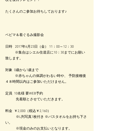
枚を後日プレゼント！
たくさんのご参加お待ちしております♪
ベビマ＆着ぐるみ撮影会
日時   2017年6月23日（金） 11：00～12：30
　　   ※集合はシエル住道店に10：30までにお願い
致します。
対象  0歳から1歳まで
           ※赤ちゃんの体調がわるい時や、 予防接種後
４８時間以内はご参加いただけません。
定員  10名様 要WEB予約
            先着順とさせていただきます。
料金  ￥2,000（税込￥2,160）
            ※L判写真1枚付き ※バスタオルをお持ち下さ
い。
            ※現金のみのお支払いとなります。