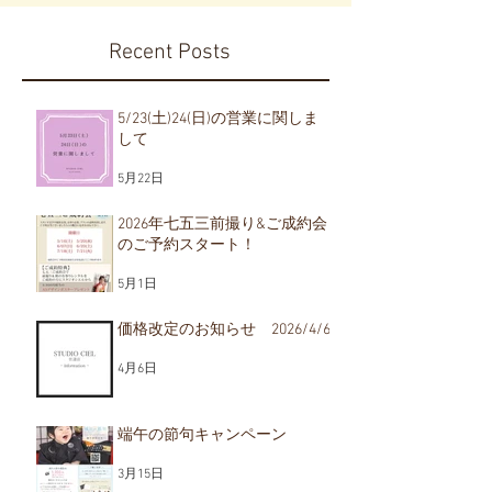
Recent Posts
5/23(土)24(日)の営業に関しま
して
2026年七五三前撮り&ご
価格改定のお
5月22日
2026/4/6
成約会のご予約スター
ト！
2026年七五三前撮り&ご成約会
のご予約スタート！
5月1日
価格改定のお知らせ 2026/4/6
4月6日
端午の節句キャンペーン
3月15日