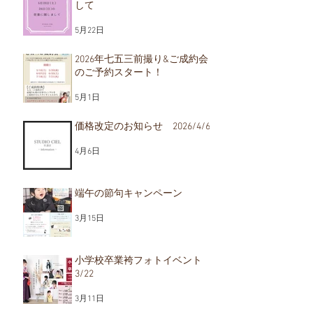
して
2026年七五三前撮り&ご
価格改定のお
5月22日
2026/4/6
成約会のご予約スター
ト！
2026年七五三前撮り&ご成約会
のご予約スタート！
5月1日
価格改定のお知らせ 2026/4/6
4月6日
端午の節句キャンペーン
3月15日
小学校卒業袴フォトイベント
3/22
3月11日