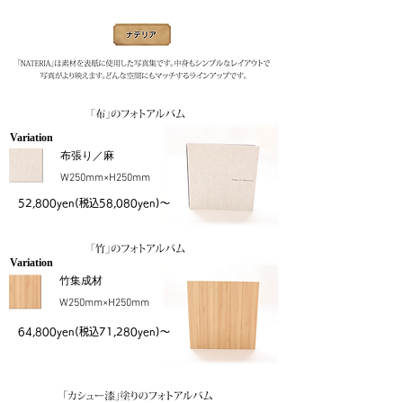
Mater
ial
Spec
Variation
布張り／麻
W250mm×H250mm
​52,800yen(税込58,080yen)～
Variation
竹集成材
W250mm×H250mm
64,800yen(税込71,280yen)～