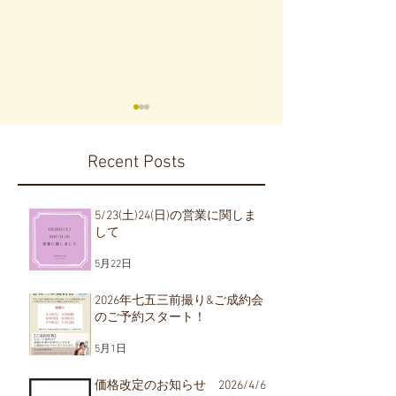
Recent Posts
5/23(土)24(日)の営業に関しま
して
2026年七五三前撮り&ご
価格改定のお
5月22日
2026/4/6
成約会のご予約スター
ト！
2026年七五三前撮り&ご成約会
のご予約スタート！
5月1日
価格改定のお知らせ 2026/4/6