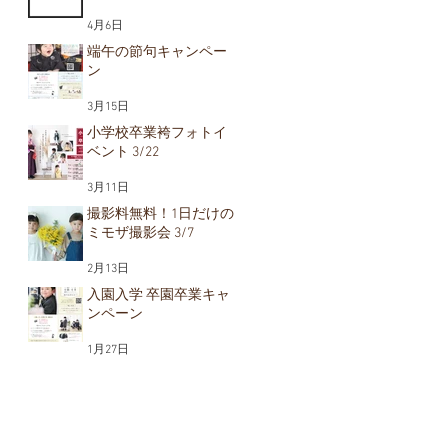
4月6日
端午の節句キャンペー
ン
3月15日
小学校卒業袴フォトイ
ベント 3/22
3月11日
撮影料無料！1日だけの
ミモザ撮影会 3/7
2月13日
入園入学 卒園卒業キャ
ンペーン
1月27日