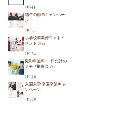
4月6日
端午の節句キャンペー
ン
3月15日
小学校卒業袴フォトイ
ベント 3/22
3月11日
撮影料無料！1日だけの
ミモザ撮影会 3/7
2月13日
入園入学 卒園卒業キャ
ンペーン
1月27日