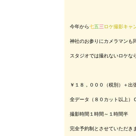
今年から
七
五
三
ロケ撮影キャ
神社のお参りにカメラマンも同
スタジオでは撮れないロケな
￥１８，０００（税別）＋出張
全データ（８０カット以上）Ｃ
撮影時間１時間～１時間半 
完全予約制とさせていただきま