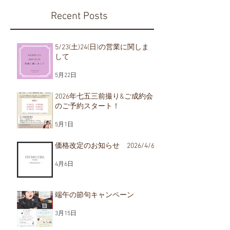
Recent Posts
5/23(土)24(日)の営業に関しま
して
2026年七五三前撮り&ご
価格改定のお
5月22日
2026/4/6
成約会のご予約スター
ト！
2026年七五三前撮り&ご成約会
のご予約スタート！
5月1日
価格改定のお知らせ 2026/4/6
4月6日
端午の節句キャンペーン
3月15日