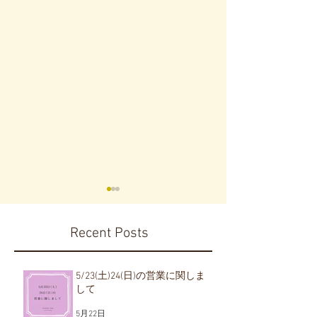
Recent Posts
5/23(土)24(日)の営業に関しま
して
2026年七五三前撮り&ご
価格改定のお
5月22日