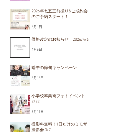
2026/4/6
成約会のご予約スター
ト！
2026年七五三前撮り&ご成約会
のご予約スタート！
5月1日
価格改定のお知らせ 2026/4/6
4月6日
端午の節句キャンペーン
3月15日
小学校卒業袴フォトイベント
3/22
3月11日
撮影料無料！1日だけのミモザ
撮影会 3/7